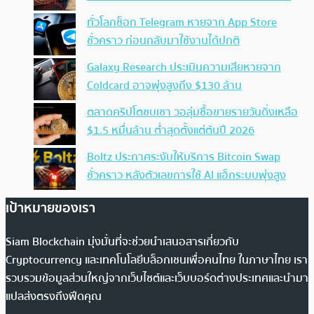
ทั่วโลกช็อก Telegram หายจาก App Store
ชั่วคราว ก่อนกลับมาใช้งานได้ปกติ
Galaxy Research ประเมินความเสียหายจาก
Coldcard อาจพุ่งสูงถึง $130 ล้าน
ตลาดคริปโตซบเซา วอลุ่มซื้อขายรายวันดิ่งเหลือ
$1.5 หมื่นล้าน ต่ำสุดตั้งแต่ต้นปี 2026
Boltz ประกาศระงับให้บริการ Bitcoin Swap
ชั่วคราว หลังตัวเลขการใช้ AI แฮ็กระบบพุ่งสูง
เป้าหมายของเรา
Siam Blockchain มุ่งมั่นที่จะช่วยนำเสนอสารเกี่ยวกับ
Cryptocurrency และเทคโนโลยีบล็อกเชนเพื่อคนไทย ในภาษาไทย เรา
รวบรวมข้อมูลส่วนใหญ่จากเว็บไซต์และเว็บบอร์ดต่างประเทศและนำมา
แปลส่งตรงถึงฟีดคุณ