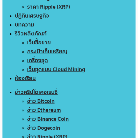
ราคา Ripple (XRP)
ปฏิทินเศรษฐกิจ
บทความ
รีวิวผลิตภัณฑ์
เว็บซื้อขาย
กระเป๋าเก็บเหรียญ
เครื่องขุด
เว็บขุดแบบ Cloud Mining
ห้องเรียน
ข่าวคริปโตเคอเรนซี่
ข่าว Bitcoin
ข่าว Ethereum
ข่าว Binance Coin
ข่าว Dogecoin
ข่าว Ripple (XRP)