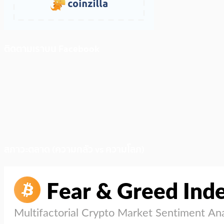
ติดตามเราบน Facebook
สภาวะตลาด (ความกลัว vs ความโลภ)