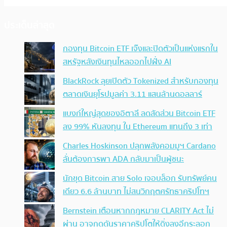
ประเด็นล่าสุด
กองทุน Bitcoin ETF เจ๊งและปิดตัวเป็นแห่งแรกใน
สหรัฐหลังเงินทุนไหลออกไปฝั่ง AI
BlackRock ลุยเปิดตัว Tokenized สำหรับกองทุน
ตลาดเงินยุโรปมูลค่า 3.11 แสนล้านดอลลาร์
แบงก์ใหญ่สุดของอิตาลี ลดสัดส่วน Bitcoin ETF
ลง 99% หันลงทุน ใน Ethereum แทนถึง 3 เท่า
Charles Hoskinson ปลุกพลังคอมมูฯ Cardano
ลั่นต้องการพา ADA กลับมาเป็นผู้ชนะ
นักขุด Bitcoin สาย Solo เจอบล็อก รับทรัพย์คน
เดียว 6.6 ล้านบาท ไม่สนวิกฤตศรัทธาคริปโทฯ
Bernstein เตือนหากกฎหมาย CLARITY Act ไม่
ผ่าน อาจกดดันราคาคริปโตให้ดิ่งลงอีกระลอก