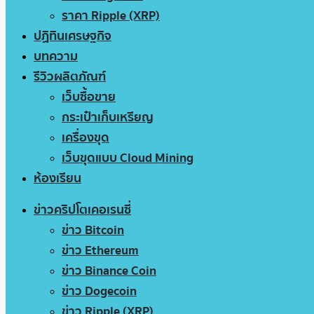
ราคา Ripple (XRP)
ปฏิทินเศรษฐกิจ
บทความ
รีวิวผลิตภัณฑ์
เว็บซื้อขาย
กระเป๋าเก็บเหรียญ
เครื่องขุด
เว็บขุดแบบ Cloud Mining
ห้องเรียน
ข่าวคริปโตเคอเรนซี่
ข่าว Bitcoin
ข่าว Ethereum
ข่าว Binance Coin
ข่าว Dogecoin
ข่าว Ripple (XRP)