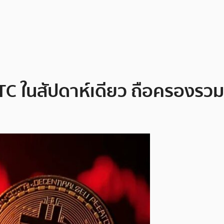
0 BTC ในสัปดาห์เดียว ถือครองร