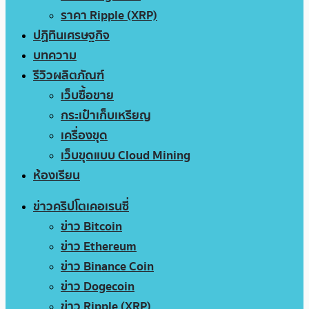
ราคา Ripple (XRP)
ปฏิทินเศรษฐกิจ
บทความ
รีวิวผลิตภัณฑ์
เว็บซื้อขาย
กระเป๋าเก็บเหรียญ
เครื่องขุด
เว็บขุดแบบ Cloud Mining
ห้องเรียน
ข่าวคริปโตเคอเรนซี่
ข่าว Bitcoin
ข่าว Ethereum
ข่าว Binance Coin
ข่าว Dogecoin
ข่าว Ripple (XRP)