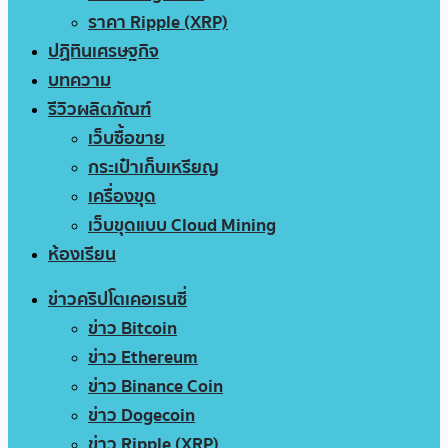
ราคา Ripple (XRP)
ปฏิทินเศรษฐกิจ
บทความ
รีวิวผลิตภัณฑ์
เว็บซื้อขาย
กระเป๋าเก็บเหรียญ
เครื่องขุด
เว็บขุดแบบ Cloud Mining
ห้องเรียน
ข่าวคริปโตเคอเรนซี่
ข่าว Bitcoin
ข่าว Ethereum
ข่าว Binance Coin
ข่าว Dogecoin
ข่าว Ripple (XRP)