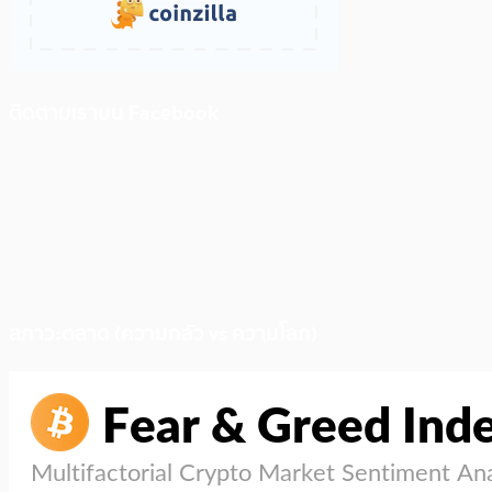
ติดตามเราบน Facebook
สภาวะตลาด (ความกลัว vs ความโลภ)