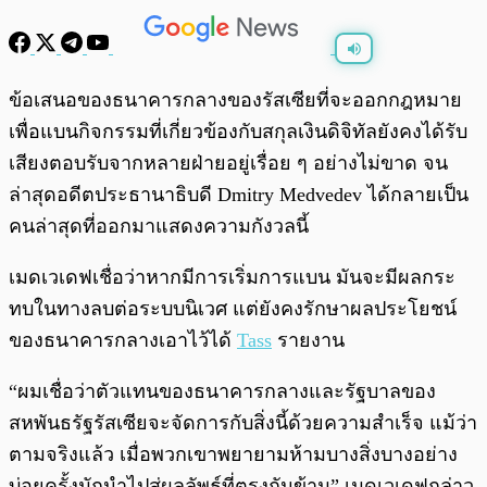
พร้อมเล่น
0:00
/
0:00
ข้อเสนอของธนาคารกลางของรัสเซียที่จะออกกฎหมาย
เพื่อแบนกิจกรรมที่เกี่ยวข้องกับสกุลเงินดิจิทัลยังคงได้รับ
เสียงตอบรับจากหลายฝ่ายอยู่เรื่อย ๆ อย่างไม่ขาด จน
ล่าสุดอดีตประธานาธิบดี Dmitry Medvedev ได้กลายเป็น
คนล่าสุดที่ออกมาแสดงความกังวลนี้
เมดเวเดฟเชื่อว่าหากมีการเริ่มการแบน มันจะมีผลกระ
ทบในทางลบต่อระบบนิเวศ แต่ยังคงรักษาผลประโยชน์
ของธนาคารกลางเอาไว้ได้
Tass
รายงาน
“ผมเชื่อว่าตัวแทนของธนาคารกลางและรัฐบาลของ
สหพันธรัฐรัสเซียจะจัดการกับสิ่งนี้ด้วยความสำเร็จ แม้ว่า
ตามจริงแล้ว เมื่อพวกเขาพยายามห้ามบางสิ่งบางอย่าง
บ่อยครั้งมักนำไปสู่ผลลัพธ์ที่ตรงกันข้าม” เมดเวเดฟกล่าว