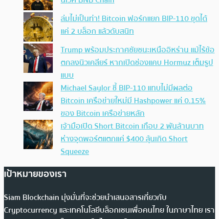
ล่มไม่เป็นท่า! Bitcoin ฟอร์กแยก BIP-110 ขุดได้
แค่ 2 บล็อก แล้วดับสนิท
Trump พร้อมประกาศชัยชนะเหนืออิหร่าน แม้ไร้ข้อ
ตกลงนิวเคลียร์ หากเปิดช่องแคบ Hormuz เต็มรูป
แบบ
Michael Saylor ชี้ BIP-110 แทบไม่มีผลต่อ
Bitcoin เครือข่ายใหม่มี Hashpower แค่ 0.15%
ของ Bitcoin เครือข่ายหลัก
เจ้ามือเปิด Short Bitcoin เกือบ 2 พันล้านบาท
ห่างจุดพอร์ตแตกแค่ $400 ลุ้นเกิด Short
Squeeze
เป้าหมายของเรา
Siam Blockchain มุ่งมั่นที่จะช่วยนำเสนอสารเกี่ยวกับ
Cryptocurrency และเทคโนโลยีบล็อกเชนเพื่อคนไทย ในภาษาไทย เรา