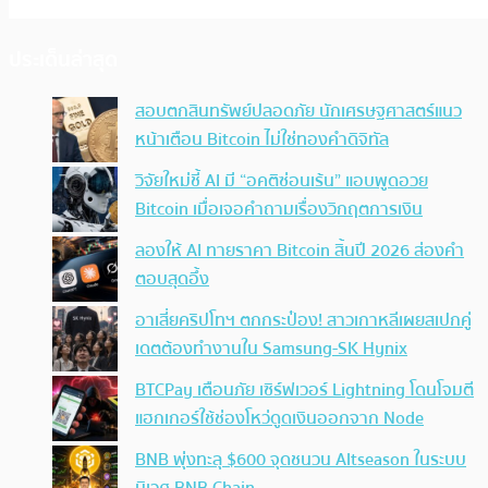
ประเด็นล่าสุด
สอบตกสินทรัพย์ปลอดภัย นักเศรษฐศาสตร์แนว
หน้าเตือน Bitcoin ไม่ใช่ทองคำดิจิทัล
วิจัยใหม่ชี้ AI มี “อคติซ่อนเร้น” แอบพูดอวย
Bitcoin เมื่อเจอคำถามเรื่องวิกฤตการเงิน
ลองให้ AI ทายราคา Bitcoin สิ้นปี 2026 ส่องคำ
ตอบสุดอึ้ง
อาเสี่ยคริปโทฯ ตกกระป๋อง! สาวเกาหลีเผยสเปกคู่
เดตต้องทำงานใน Samsung-SK Hynix
BTCPay เตือนภัย เซิร์ฟเวอร์ Lightning โดนโจมตี
แฮกเกอร์ใช้ช่องโหว่ดูดเงินออกจาก Node
BNB พุ่งทะลุ $600 จุดชนวน Altseason ในระบบ
นิเวศ BNB Chain