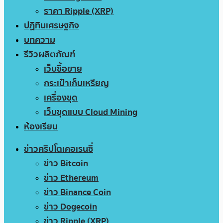
ราคา Ripple (XRP)
ปฏิทินเศรษฐกิจ
บทความ
รีวิวผลิตภัณฑ์
เว็บซื้อขาย
กระเป๋าเก็บเหรียญ
เครื่องขุด
เว็บขุดแบบ Cloud Mining
ห้องเรียน
ข่าวคริปโตเคอเรนซี่
ข่าว Bitcoin
ข่าว Ethereum
ข่าว Binance Coin
ข่าว Dogecoin
ข่าว Ripple (XRP)