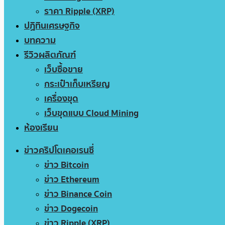
ราคา Ripple (XRP)
ปฏิทินเศรษฐกิจ
บทความ
รีวิวผลิตภัณฑ์
เว็บซื้อขาย
กระเป๋าเก็บเหรียญ
เครื่องขุด
เว็บขุดแบบ Cloud Mining
ห้องเรียน
ข่าวคริปโตเคอเรนซี่
ข่าว Bitcoin
ข่าว Ethereum
ข่าว Binance Coin
ข่าว Dogecoin
ข่าว Ripple (XRP)