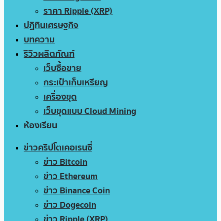
ราคา Ripple (XRP)
ปฏิทินเศรษฐกิจ
บทความ
รีวิวผลิตภัณฑ์
เว็บซื้อขาย
กระเป๋าเก็บเหรียญ
เครื่องขุด
เว็บขุดแบบ Cloud Mining
ห้องเรียน
ข่าวคริปโตเคอเรนซี่
ข่าว Bitcoin
ข่าว Ethereum
ข่าว Binance Coin
ข่าว Dogecoin
ข่าว Ripple (XRP)