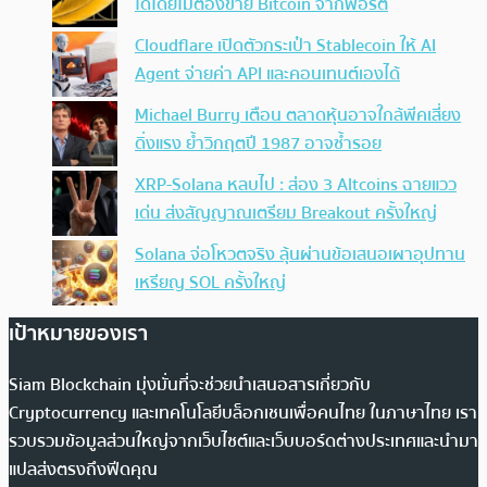
ได้โดยไม่ต้องขาย Bitcoin จากพอร์ต
Cloudflare เปิดตัวกระเป๋า Stablecoin ให้ AI
Agent จ่ายค่า API และคอนเทนต์เองได้
Michael Burry เตือน ตลาดหุ้นอาจใกล้พีคเสี่ยง
ดิ่งแรง ย้ำวิกฤตปี 1987 อาจซ้ำรอย
XRP-Solana หลบไป : ส่อง 3 Altcoins ฉายแวว
เด่น ส่งสัญญาณเตรียม Breakout ครั้งใหญ่
Solana จ่อโหวตจริง ลุ้นผ่านข้อเสนอเผาอุปทาน
เหรียญ SOL ครั้งใหญ่
เป้าหมายของเรา
Siam Blockchain มุ่งมั่นที่จะช่วยนำเสนอสารเกี่ยวกับ
Cryptocurrency และเทคโนโลยีบล็อกเชนเพื่อคนไทย ในภาษาไทย เรา
รวบรวมข้อมูลส่วนใหญ่จากเว็บไซต์และเว็บบอร์ดต่างประเทศและนำมา
แปลส่งตรงถึงฟีดคุณ