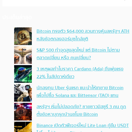
ประเด็นล่าสุด
Bitcoin ทรงตัว $64,000 สวนทางหุ้นสหรัฐฯ ATH
หลังข้อตกลงฮอร์มุซใกล้ยุติ
S&P 500 ทำจุดสูงสุดใหม่ แต่ Bitcoin ไม่ตาม
ตลาดเปลี่ยน หรือ คนเปลี่ยน?
3 เหตุผลทำไมราคา Cardano (Ada) ถึงพุ่งแรง
22% ในสัปดาห์เดียว
นักลงทุน Uber รุ่นแรก แนะนำให้เทขาย Bitcoin
เพื่อไปซื้อ Solana และ Bittensor (TAO) แทน
สหรัฐฯ เริ่มไม่ปลอดภัย? ชายชาวมิสซูรี 3 คน ถูก
ตั้งข้อหาบุกรุกบ้านขโมย Bitcoin
Binance เปิดตัวฟีเจอร์ใหม่ Lite Loan กู้ยืม USDT