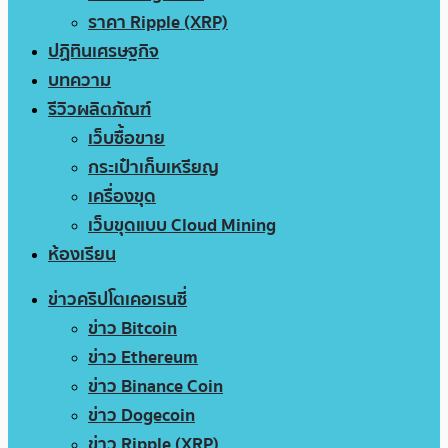
ราคา Ripple (XRP)
ปฏิทินเศรษฐกิจ
บทความ
รีวิวผลิตภัณฑ์
เว็บซื้อขาย
กระเป๋าเก็บเหรียญ
เครื่องขุด
เว็บขุดแบบ Cloud Mining
ห้องเรียน
ข่าวคริปโตเคอเรนซี่
ข่าว Bitcoin
ข่าว Ethereum
ข่าว Binance Coin
ข่าว Dogecoin
ข่าว Ripple (XRP)