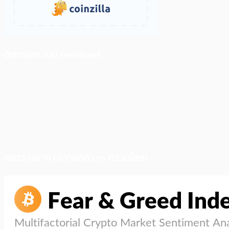
ติดตามเราบน Facebook
สภาวะตลาด (ความกลัว vs ความโลภ)