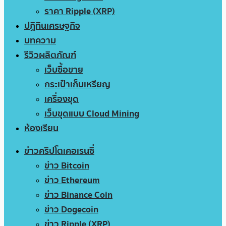
ราคา Ripple (XRP)
ปฏิทินเศรษฐกิจ
บทความ
รีวิวผลิตภัณฑ์
เว็บซื้อขาย
กระเป๋าเก็บเหรียญ
เครื่องขุด
เว็บขุดแบบ Cloud Mining
ห้องเรียน
ข่าวคริปโตเคอเรนซี่
ข่าว Bitcoin
ข่าว Ethereum
ข่าว Binance Coin
ข่าว Dogecoin
ข่าว Ripple (XRP)