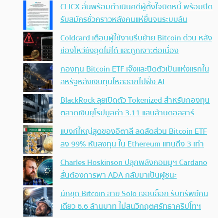
CLICX ลั่นพร้อมดำเนินคดีผู้ตั้งใจบิดหนี้ พร้อมปิด
รับสมัครชั่วคราวหลังคนแห่ยื่นจนระบบล้น
Coldcard เตือนผู้ใช้งานรีบย้าย Bitcoin ด่วน หลัง
ช่องโหว่ยังอุดไม่ได้ และถูกเจาะต่อเนื่อง
กองทุน Bitcoin ETF เจ๊งและปิดตัวเป็นแห่งแรกใน
สหรัฐหลังเงินทุนไหลออกไปฝั่ง AI
BlackRock ลุยเปิดตัว Tokenized สำหรับกองทุน
ตลาดเงินยุโรปมูลค่า 3.11 แสนล้านดอลลาร์
แบงก์ใหญ่สุดของอิตาลี ลดสัดส่วน Bitcoin ETF
ลง 99% หันลงทุน ใน Ethereum แทนถึง 3 เท่า
Charles Hoskinson ปลุกพลังคอมมูฯ Cardano
ลั่นต้องการพา ADA กลับมาเป็นผู้ชนะ
นักขุด Bitcoin สาย Solo เจอบล็อก รับทรัพย์คน
เดียว 6.6 ล้านบาท ไม่สนวิกฤตศรัทธาคริปโทฯ