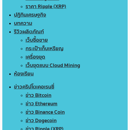
ราคา Ripple (XRP)
ปฏิทินเศรษฐกิจ
บทความ
รีวิวผลิตภัณฑ์
เว็บซื้อขาย
กระเป๋าเก็บเหรียญ
เครื่องขุด
เว็บขุดแบบ Cloud Mining
ห้องเรียน
ข่าวคริปโตเคอเรนซี่
ข่าว Bitcoin
ข่าว Ethereum
ข่าว Binance Coin
ข่าว Dogecoin
ข่าว Ripple (XRP)