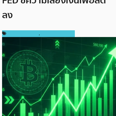
FED ชี้ความเสี่ยงเงินเฟ้อลด
ลง
กฎหมายและรัฐบาล
,
ข่าวคริปโตเคอเรนซี่