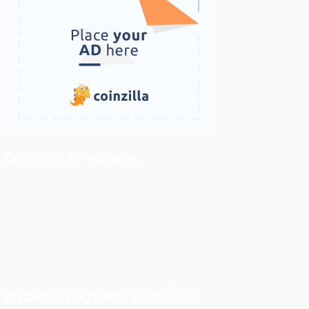
ติดตามเราบน Facebook
สภาวะตลาด (ความกลัว vs ความโลภ)