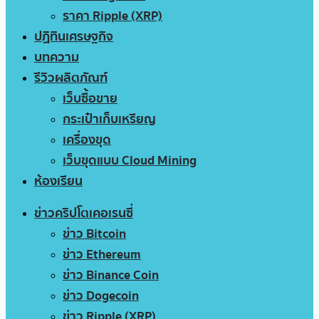
ราคา Ripple (XRP)
ปฏิทินเศรษฐกิจ
บทความ
รีวิวผลิตภัณฑ์
เว็บซื้อขาย
กระเป๋าเก็บเหรียญ
เครื่องขุด
เว็บขุดแบบ Cloud Mining
ห้องเรียน
ข่าวคริปโตเคอเรนซี่
ข่าว Bitcoin
ข่าว Ethereum
ข่าว Binance Coin
ข่าว Dogecoin
ข่าว Ripple (XRP)