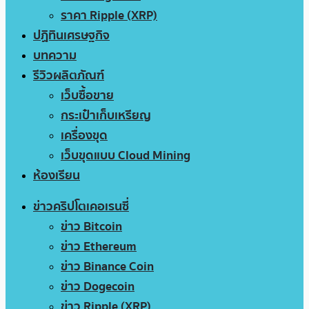
ราคา Ripple (XRP)
ปฏิทินเศรษฐกิจ
บทความ
รีวิวผลิตภัณฑ์
เว็บซื้อขาย
กระเป๋าเก็บเหรียญ
เครื่องขุด
เว็บขุดแบบ Cloud Mining
ห้องเรียน
ข่าวคริปโตเคอเรนซี่
ข่าว Bitcoin
ข่าว Ethereum
ข่าว Binance Coin
ข่าว Dogecoin
ข่าว Ripple (XRP)