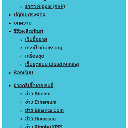
ราคา Ripple (XRP)
ปฏิทินเศรษฐกิจ
บทความ
รีวิวผลิตภัณฑ์
เว็บซื้อขาย
กระเป๋าเก็บเหรียญ
เครื่องขุด
เว็บขุดแบบ Cloud Mining
ห้องเรียน
ข่าวคริปโตเคอเรนซี่
ข่าว Bitcoin
ข่าว Ethereum
ข่าว Binance Coin
ข่าว Dogecoin
ข่าว Ripple (XRP)