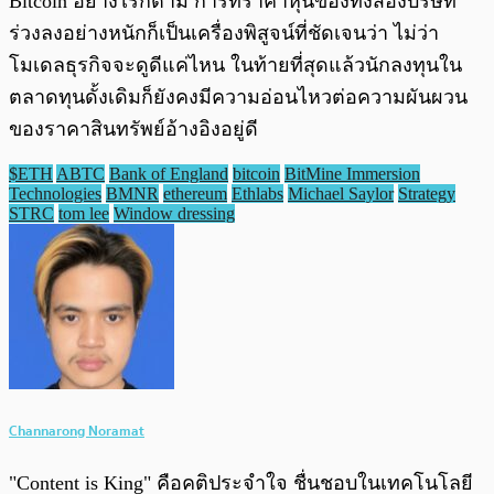
Bitcoin อย่างไรก็ตาม การที่ราคาหุ้นของทั้งสองบริษัท
ร่วงลงอย่างหนักก็เป็นเครื่องพิสูจน์ที่ชัดเจนว่า ไม่ว่า
โมเดลธุรกิจจะดูดีแค่ไหน ในท้ายที่สุดแล้วนักลงทุนใน
ตลาดทุนดั้งเดิมก็ยังคงมีความอ่อนไหวต่อความผันผวน
ของราคาสินทรัพย์อ้างอิงอยู่ดี
$ETH
ABTC
Bank of England
bitcoin
BitMine Immersion
Technologies
BMNR
ethereum
Ethlabs
Michael Saylor
Strategy
STRC
tom lee
Window dressing
Channarong Noramat
"Content is King" คือคติประจำใจ ชื่นชอบในเทคโนโลยี