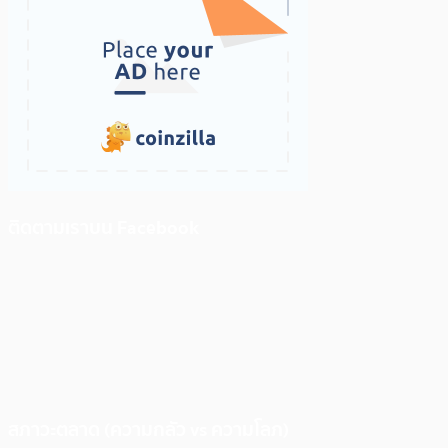
ติดตามเราบน Facebook
สภาวะตลาด (ความกลัว vs ความโลภ)