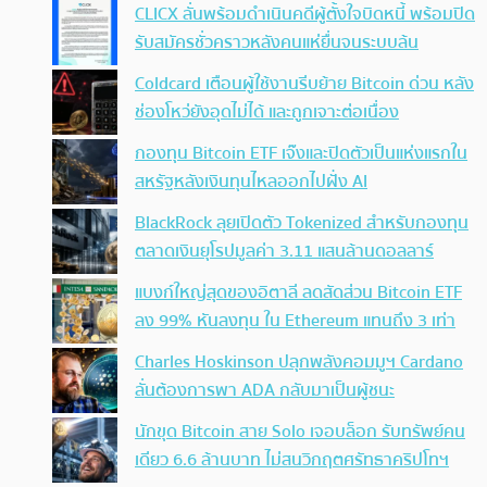
CLICX ลั่นพร้อมดำเนินคดีผู้ตั้งใจบิดหนี้ พร้อมปิด
รับสมัครชั่วคราวหลังคนแห่ยื่นจนระบบล้น
Coldcard เตือนผู้ใช้งานรีบย้าย Bitcoin ด่วน หลัง
ช่องโหว่ยังอุดไม่ได้ และถูกเจาะต่อเนื่อง
กองทุน Bitcoin ETF เจ๊งและปิดตัวเป็นแห่งแรกใน
สหรัฐหลังเงินทุนไหลออกไปฝั่ง AI
BlackRock ลุยเปิดตัว Tokenized สำหรับกองทุน
ตลาดเงินยุโรปมูลค่า 3.11 แสนล้านดอลลาร์
แบงก์ใหญ่สุดของอิตาลี ลดสัดส่วน Bitcoin ETF
ลง 99% หันลงทุน ใน Ethereum แทนถึง 3 เท่า
Charles Hoskinson ปลุกพลังคอมมูฯ Cardano
ลั่นต้องการพา ADA กลับมาเป็นผู้ชนะ
นักขุด Bitcoin สาย Solo เจอบล็อก รับทรัพย์คน
เดียว 6.6 ล้านบาท ไม่สนวิกฤตศรัทธาคริปโทฯ