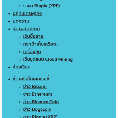
ราคา Ripple (XRP)
ปฏิทินเศรษฐกิจ
บทความ
รีวิวผลิตภัณฑ์
เว็บซื้อขาย
กระเป๋าเก็บเหรียญ
เครื่องขุด
เว็บขุดแบบ Cloud Mining
ห้องเรียน
ข่าวคริปโตเคอเรนซี่
ข่าว Bitcoin
ข่าว Ethereum
ข่าว Binance Coin
ข่าว Dogecoin
ข่าว Ripple (XRP)