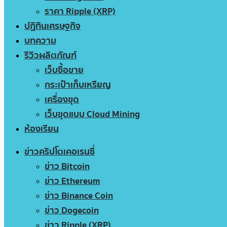
ราคา Ripple (XRP)
ปฏิทินเศรษฐกิจ
บทความ
รีวิวผลิตภัณฑ์
เว็บซื้อขาย
กระเป๋าเก็บเหรียญ
เครื่องขุด
เว็บขุดแบบ Cloud Mining
ห้องเรียน
ข่าวคริปโตเคอเรนซี่
ข่าว Bitcoin
ข่าว Ethereum
ข่าว Binance Coin
ข่าว Dogecoin
ข่าว Ripple (XRP)