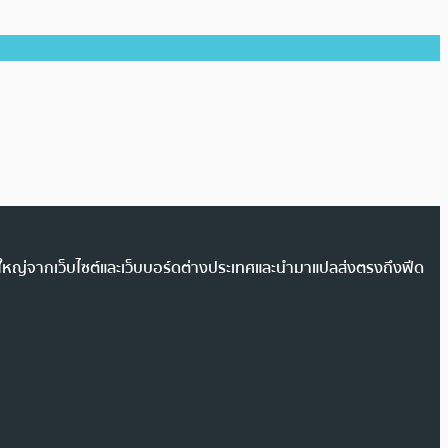
วนใหญ่จากเว็บไซต์และเว็บบอร์ดต่างประเทศและนำมาแปลส่งตรงถึงฟีด