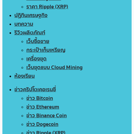
ราคา Ripple (XRP)
ปฏิทินเศรษฐกิจ
บทความ
รีวิวผลิตภัณฑ์
เว็บซื้อขาย
กระเป๋าเก็บเหรียญ
เครื่องขุด
เว็บขุดแบบ Cloud Mining
ห้องเรียน
ข่าวคริปโตเคอเรนซี่
ข่าว Bitcoin
ข่าว Ethereum
ข่าว Binance Coin
ข่าว Dogecoin
ข่าว Ripple (XRP)