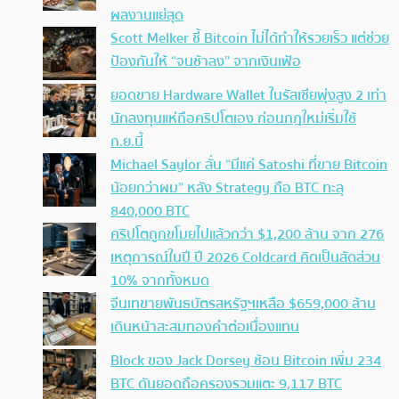
ผลงานแย่สุด
Scott Melker ชี้ Bitcoin ไม่ได้ทำให้รวยเร็ว แต่ช่วย
ป้องกันให้ “จนช้าลง” จากเงินเฟ้อ
ยอดขาย Hardware Wallet ในรัสเซียพุ่งสูง 2 เท่า
นักลงทุนแห่ถือคริปโตเอง ก่อนกฎใหม่เริ่มใช้
ก.ย.นี้
Michael Saylor ลั่น “มีแค่ Satoshi ที่ขาย Bitcoin
น้อยกว่าผม” หลัง Strategy ถือ BTC ทะลุ
840,000 BTC
คริปโตถูกขโมยไปแล้วกว่า $1,200 ล้าน จาก 276
เหตุการณ์ในปี ปี 2026 Coldcard คิดเป็นสัดส่วน
10% จากทั้งหมด
จีนเทขายพันธบัตรสหรัฐฯเหลือ $659,000 ล้าน
เดินหน้าสะสมทองคำต่อเนื่องแทน
Block ของ Jack Dorsey ช้อน Bitcoin เพิ่ม 234
BTC ดันยอดถือครองรวมแตะ 9,117 BTC