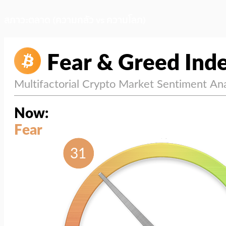
สภาวะตลาด (ความกลัว vs ความโลภ)