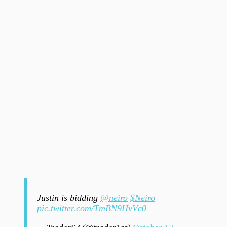
Justin is bidding
@neiro
$Neiro
pic.twitter.com/TmBN9HvVc0