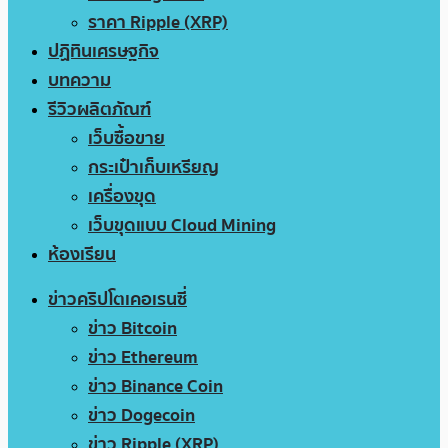
ราคา Ripple (XRP)
ปฏิทินเศรษฐกิจ
บทความ
รีวิวผลิตภัณฑ์
เว็บซื้อขาย
กระเป๋าเก็บเหรียญ
เครื่องขุด
เว็บขุดแบบ Cloud Mining
ห้องเรียน
ข่าวคริปโตเคอเรนซี่
ข่าว Bitcoin
ข่าว Ethereum
ข่าว Binance Coin
ข่าว Dogecoin
ข่าว Ripple (XRP)