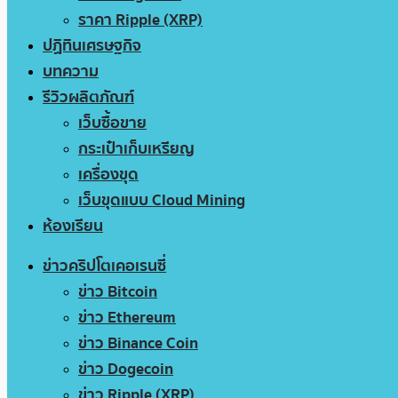
ราคา Ripple (XRP)
ปฏิทินเศรษฐกิจ
บทความ
รีวิวผลิตภัณฑ์
เว็บซื้อขาย
กระเป๋าเก็บเหรียญ
เครื่องขุด
เว็บขุดแบบ Cloud Mining
ห้องเรียน
ข่าวคริปโตเคอเรนซี่
ข่าว Bitcoin
ข่าว Ethereum
ข่าว Binance Coin
ข่าว Dogecoin
ข่าว Ripple (XRP)