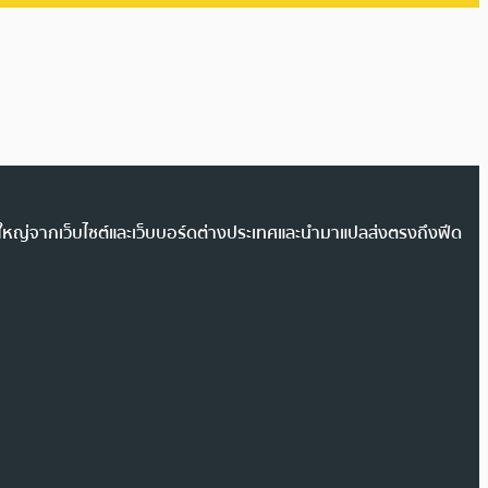
วนใหญ่จากเว็บไซต์และเว็บบอร์ดต่างประเทศและนำมาแปลส่งตรงถึงฟีด