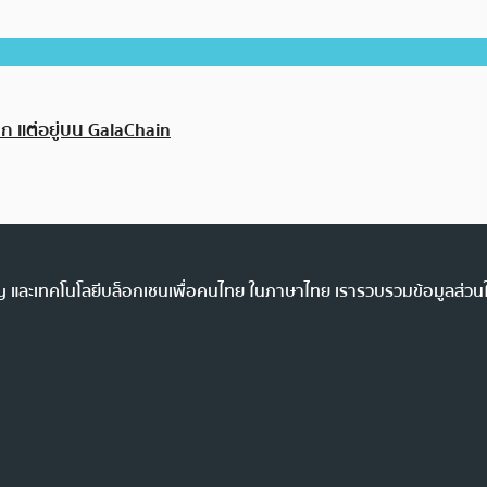
รก แต่อยู่บน GalaChain
ency และเทคโนโลยีบล็อกเชนเพื่อคนไทย ในภาษาไทย เรารวบรวมข้อมูลส่