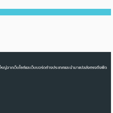
วนใหญ่จากเว็บไซต์และเว็บบอร์ดต่างประเทศและนำมาแปลส่งตรงถึงฟีด