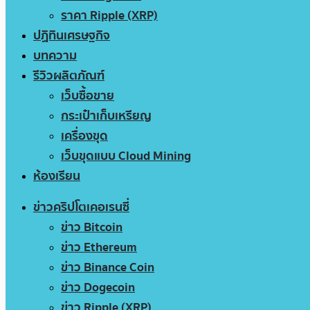
ราคา Ripple (XRP)
ปฏิทินเศรษฐกิจ
บทความ
รีวิวผลิตภัณฑ์
เว็บซื้อขาย
กระเป๋าเก็บเหรียญ
เครื่องขุด
เว็บขุดแบบ Cloud Mining
ห้องเรียน
ข่าวคริปโตเคอเรนซี่
ข่าว Bitcoin
ข่าว Ethereum
ข่าว Binance Coin
ข่าว Dogecoin
ข่าว Ripple (XRP)