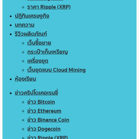
ราคา Ripple (XRP)
ปฏิทินเศรษฐกิจ
บทความ
รีวิวผลิตภัณฑ์
เว็บซื้อขาย
กระเป๋าเก็บเหรียญ
เครื่องขุด
เว็บขุดแบบ Cloud Mining
ห้องเรียน
ข่าวคริปโตเคอเรนซี่
ข่าว Bitcoin
ข่าว Ethereum
ข่าว Binance Coin
ข่าว Dogecoin
ข่าว Ripple (XRP)