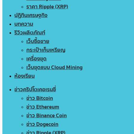
ราคา Ripple (XRP)
ปฏิทินเศรษฐกิจ
บทความ
รีวิวผลิตภัณฑ์
เว็บซื้อขาย
กระเป๋าเก็บเหรียญ
เครื่องขุด
เว็บขุดแบบ Cloud Mining
ห้องเรียน
ข่าวคริปโตเคอเรนซี่
ข่าว Bitcoin
ข่าว Ethereum
ข่าว Binance Coin
ข่าว Dogecoin
ข่าว Ripple (XRP)