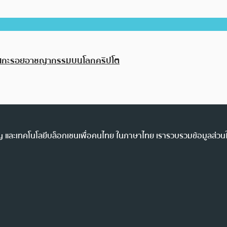
์แวร์แกะรอยอาชญากรรมบนโลกคริปโต
ency และเทคโนโลยีบล็อกเชนเพื่อคนไทย ในภาษาไทย เรารวบรวมข้อมูลส่