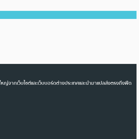
วนใหญ่จากเว็บไซต์และเว็บบอร์ดต่างประเทศและนำมาแปลส่งตรงถึงฟีด