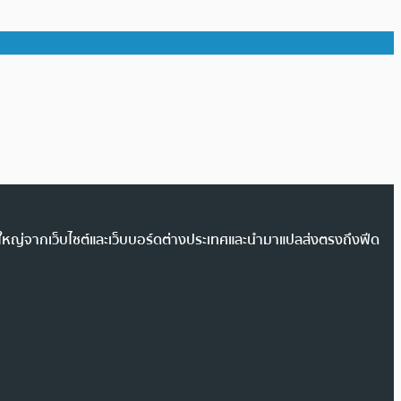
วนใหญ่จากเว็บไซต์และเว็บบอร์ดต่างประเทศและนำมาแปลส่งตรงถึงฟีด