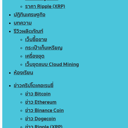
ราคา Ripple (XRP)
ปฏิทินเศรษฐกิจ
บทความ
รีวิวผลิตภัณฑ์
เว็บซื้อขาย
กระเป๋าเก็บเหรียญ
เครื่องขุด
เว็บขุดแบบ Cloud Mining
ห้องเรียน
ข่าวคริปโตเคอเรนซี่
ข่าว Bitcoin
ข่าว Ethereum
ข่าว Binance Coin
ข่าว Dogecoin
ข่าว Ripple (XRP)