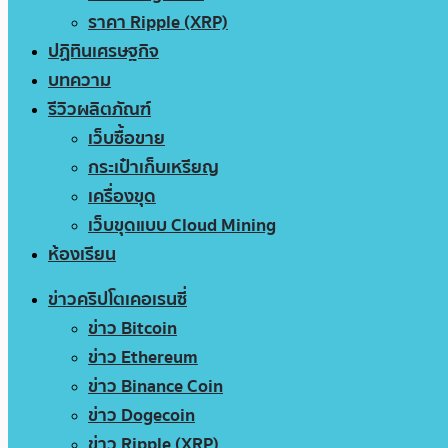
ราคา Ripple (XRP)
ปฏิทินเศรษฐกิจ
บทความ
รีวิวผลิตภัณฑ์
เว็บซื้อขาย
กระเป๋าเก็บเหรียญ
เครื่องขุด
เว็บขุดแบบ Cloud Mining
ห้องเรียน
ข่าวคริปโตเคอเรนซี่
ข่าว Bitcoin
ข่าว Ethereum
ข่าว Binance Coin
ข่าว Dogecoin
ข่าว Ripple (XRP)