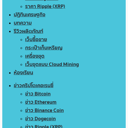
ราคา Ripple (XRP)
ปฏิทินเศรษฐกิจ
บทความ
รีวิวผลิตภัณฑ์
เว็บซื้อขาย
กระเป๋าเก็บเหรียญ
เครื่องขุด
เว็บขุดแบบ Cloud Mining
ห้องเรียน
ข่าวคริปโตเคอเรนซี่
ข่าว Bitcoin
ข่าว Ethereum
ข่าว Binance Coin
ข่าว Dogecoin
ข่าว Ripple (XRP)