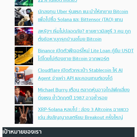
22% ในสัปดาห์เดียว
นักลงทุน Uber รุ่นแรก แนะนำให้เทขาย Bitcoin
เพื่อไปซื้อ Solana และ Bittensor (TAO) แทน
สหรัฐฯ เริ่มไม่ปลอดภัย? ชายชาวมิสซูรี 3 คน ถูก
ตั้งข้อหาบุกรุกบ้านขโมย Bitcoin
Binance เปิดตัวฟีเจอร์ใหม่ Lite Loan กู้ยืม USDT
ได้โดยไม่ต้องขาย Bitcoin จากพอร์ต
Cloudflare เปิดตัวกระเป๋า Stablecoin ให้ AI
Agent จ่ายค่า API และคอนเทนต์เองได้
Michael Burry เตือน ตลาดหุ้นอาจใกล้พีคเสี่ยง
ดิ่งแรง ย้ำวิกฤตปี 1987 อาจซ้ำรอย
XRP-Solana หลบไป : ส่อง 3 Altcoins ฉายแวว
เด่น ส่งสัญญาณเตรียม Breakout ครั้งใหญ่
เป้าหมายของเรา