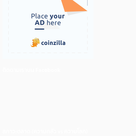
ติดตามเราบน Facebook
สภาวะตลาด (ความกลัว vs ความโลภ)