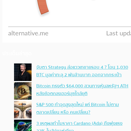
ประเด็นล่าสุด
จับตา Strategy ส่อแววเทขายรอบ 4 ? โอน 1,030
BTC มูลค่าทะลุ 2 พันล้านบาท ออกจากกระเป๋า
Bitcoin ทรงตัว $64,000 สวนทางหุ้นสหรัฐฯ ATH
หลังข้อตกลงฮอร์มุซใกล้ยุติ
S&P 500 ทำจุดสูงสุดใหม่ แต่ Bitcoin ไม่ตาม
ตลาดเปลี่ยน หรือ คนเปลี่ยน?
3 เหตุผลทำไมราคา Cardano (Ada) ถึงพุ่งแรง