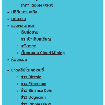
ราคา Ripple (XRP)
ปฏิทินเศรษฐกิจ
บทความ
รีวิวผลิตภัณฑ์
เว็บซื้อขาย
กระเป๋าเก็บเหรียญ
เครื่องขุด
เว็บขุดแบบ Cloud Mining
ห้องเรียน
ข่าวคริปโตเคอเรนซี่
ข่าว Bitcoin
ข่าว Ethereum
ข่าว Binance Coin
ข่าว Dogecoin
ข่าว Ripple (XRP)