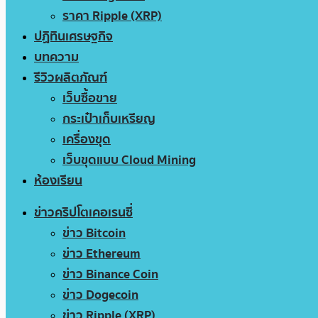
ราคา Ripple (XRP)
ปฏิทินเศรษฐกิจ
บทความ
รีวิวผลิตภัณฑ์
เว็บซื้อขาย
กระเป๋าเก็บเหรียญ
เครื่องขุด
เว็บขุดแบบ Cloud Mining
ห้องเรียน
ข่าวคริปโตเคอเรนซี่
ข่าว Bitcoin
ข่าว Ethereum
ข่าว Binance Coin
ข่าว Dogecoin
ข่าว Ripple (XRP)