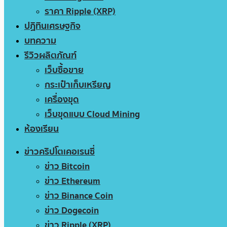
ราคา Ripple (XRP)
ปฏิทินเศรษฐกิจ
บทความ
รีวิวผลิตภัณฑ์
เว็บซื้อขาย
กระเป๋าเก็บเหรียญ
เครื่องขุด
เว็บขุดแบบ Cloud Mining
ห้องเรียน
ข่าวคริปโตเคอเรนซี่
ข่าว Bitcoin
ข่าว Ethereum
ข่าว Binance Coin
ข่าว Dogecoin
ข่าว Ripple (XRP)