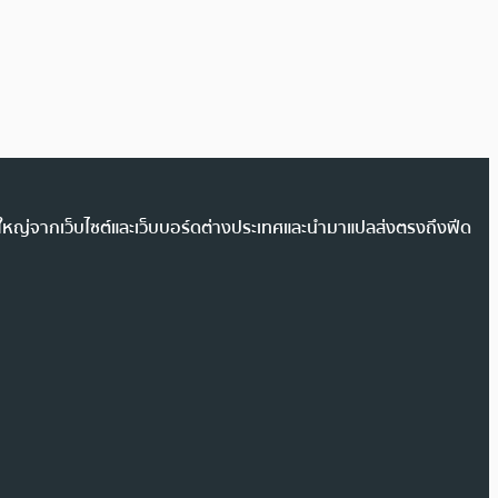
วนใหญ่จากเว็บไซต์และเว็บบอร์ดต่างประเทศและนำมาแปลส่งตรงถึงฟีด