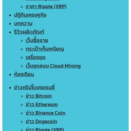
ราคา Ripple (XRP)
ปฏิทินเศรษฐกิจ
บทความ
รีวิวผลิตภัณฑ์
เว็บซื้อขาย
กระเป๋าเก็บเหรียญ
เครื่องขุด
เว็บขุดแบบ Cloud Mining
ห้องเรียน
ข่าวคริปโตเคอเรนซี่
ข่าว Bitcoin
ข่าว Ethereum
ข่าว Binance Coin
ข่าว Dogecoin
ข่าว Ripple (XRP)