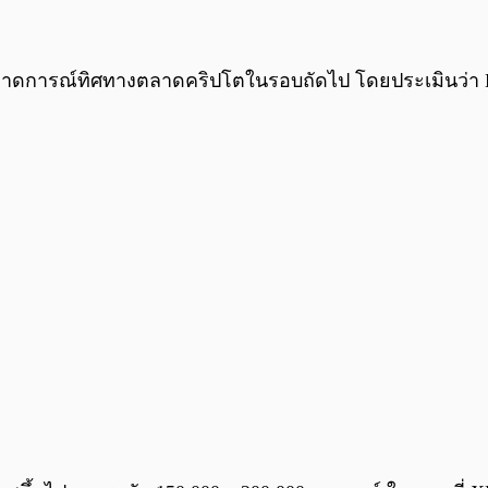
าคาดการณ์ทิศทางตลาดคริปโตในรอบถัดไป โดยประเมินว่า Bi