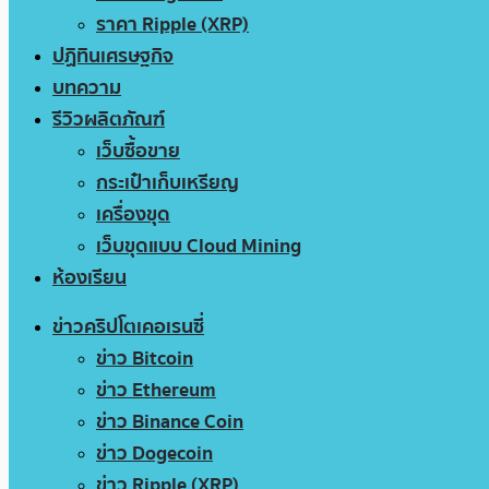
ราคา Ripple (XRP)
ปฏิทินเศรษฐกิจ
บทความ
รีวิวผลิตภัณฑ์
เว็บซื้อขาย
กระเป๋าเก็บเหรียญ
เครื่องขุด
เว็บขุดแบบ Cloud Mining
ห้องเรียน
ข่าวคริปโตเคอเรนซี่
ข่าว Bitcoin
ข่าว Ethereum
ข่าว Binance Coin
ข่าว Dogecoin
ข่าว Ripple (XRP)