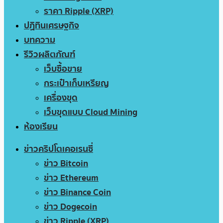
ราคา Ripple (XRP)
ปฏิทินเศรษฐกิจ
บทความ
รีวิวผลิตภัณฑ์
เว็บซื้อขาย
กระเป๋าเก็บเหรียญ
เครื่องขุด
เว็บขุดแบบ Cloud Mining
ห้องเรียน
ข่าวคริปโตเคอเรนซี่
ข่าว Bitcoin
ข่าว Ethereum
ข่าว Binance Coin
ข่าว Dogecoin
ข่าว Ripple (XRP)