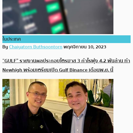
ในประเทศ
By
Chaiyatorn Buthsoontorn
พฤศจิกายน 10, 2023
“GULF” รายงานผลประกอบไตรมาส 3 กำไรพุ่ง 4.2 พันล้าน ทำ
Newhigh พร้อมเตรียมเปิด Gulf Binance เดือนพ.ย. นี้