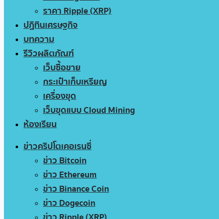
ราคา Ripple (XRP)
ปฏิทินเศรษฐกิจ
บทความ
รีวิวผลิตภัณฑ์
เว็บซื้อขาย
กระเป๋าเก็บเหรียญ
เครื่องขุด
เว็บขุดแบบ Cloud Mining
ห้องเรียน
ข่าวคริปโตเคอเรนซี่
ข่าว Bitcoin
ข่าว Ethereum
ข่าว Binance Coin
ข่าว Dogecoin
ข่าว Ripple (XRP)