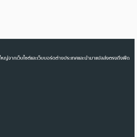
วนใหญ่จากเว็บไซต์และเว็บบอร์ดต่างประเทศและนำมาแปลส่งตรงถึงฟีด