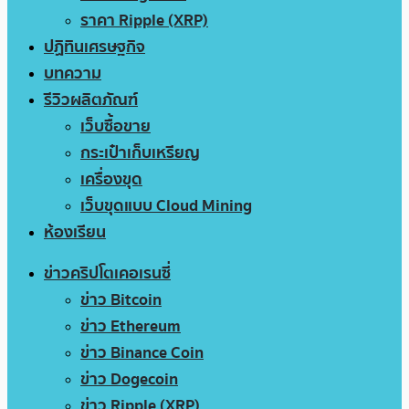
ราคา Ripple (XRP)
ปฏิทินเศรษฐกิจ
บทความ
รีวิวผลิตภัณฑ์
เว็บซื้อขาย
กระเป๋าเก็บเหรียญ
เครื่องขุด
เว็บขุดแบบ Cloud Mining
ห้องเรียน
ข่าวคริปโตเคอเรนซี่
ข่าว Bitcoin
ข่าว Ethereum
ข่าว Binance Coin
ข่าว Dogecoin
ข่าว Ripple (XRP)