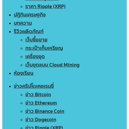
ราคา Ripple (XRP)
ปฏิทินเศรษฐกิจ
บทความ
รีวิวผลิตภัณฑ์
เว็บซื้อขาย
กระเป๋าเก็บเหรียญ
เครื่องขุด
เว็บขุดแบบ Cloud Mining
ห้องเรียน
ข่าวคริปโตเคอเรนซี่
ข่าว Bitcoin
ข่าว Ethereum
ข่าว Binance Coin
ข่าว Dogecoin
ข่าว Ripple (XRP)