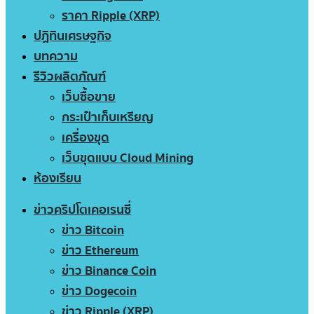
ราคา Ripple (XRP)
ปฏิทินเศรษฐกิจ
บทความ
รีวิวผลิตภัณฑ์
เว็บซื้อขาย
กระเป๋าเก็บเหรียญ
เครื่องขุด
เว็บขุดแบบ Cloud Mining
ห้องเรียน
ข่าวคริปโตเคอเรนซี่
ข่าว Bitcoin
ข่าว Ethereum
ข่าว Binance Coin
ข่าว Dogecoin
ข่าว Ripple (XRP)