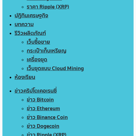
ราคา Ripple (XRP)
ปฏิทินเศรษฐกิจ
บทความ
รีวิวผลิตภัณฑ์
เว็บซื้อขาย
กระเป๋าเก็บเหรียญ
เครื่องขุด
เว็บขุดแบบ Cloud Mining
ห้องเรียน
ข่าวคริปโตเคอเรนซี่
ข่าว Bitcoin
ข่าว Ethereum
ข่าว Binance Coin
ข่าว Dogecoin
ข่าว Ripple (XRP)