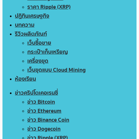
ราคา Ripple (XRP)
ปฏิทินเศรษฐกิจ
บทความ
รีวิวผลิตภัณฑ์
เว็บซื้อขาย
กระเป๋าเก็บเหรียญ
เครื่องขุด
เว็บขุดแบบ Cloud Mining
ห้องเรียน
ข่าวคริปโตเคอเรนซี่
ข่าว Bitcoin
ข่าว Ethereum
ข่าว Binance Coin
ข่าว Dogecoin
ข่าว Ripple (XRP)