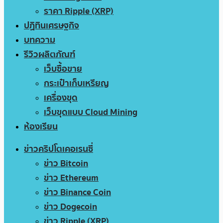
ราคา Ripple (XRP)
ปฏิทินเศรษฐกิจ
บทความ
รีวิวผลิตภัณฑ์
เว็บซื้อขาย
กระเป๋าเก็บเหรียญ
เครื่องขุด
เว็บขุดแบบ Cloud Mining
ห้องเรียน
ข่าวคริปโตเคอเรนซี่
ข่าว Bitcoin
ข่าว Ethereum
ข่าว Binance Coin
ข่าว Dogecoin
ข่าว Ripple (XRP)