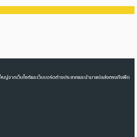
วนใหญ่จากเว็บไซต์และเว็บบอร์ดต่างประเทศและนำมาแปลส่งตรงถึงฟีด