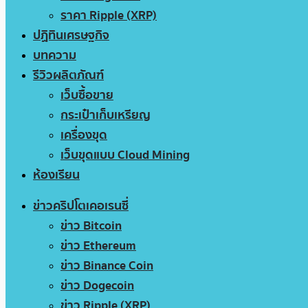
ราคา Ripple (XRP)
ปฏิทินเศรษฐกิจ
บทความ
รีวิวผลิตภัณฑ์
เว็บซื้อขาย
กระเป๋าเก็บเหรียญ
เครื่องขุด
เว็บขุดแบบ Cloud Mining
ห้องเรียน
ข่าวคริปโตเคอเรนซี่
ข่าว Bitcoin
ข่าว Ethereum
ข่าว Binance Coin
ข่าว Dogecoin
ข่าว Ripple (XRP)