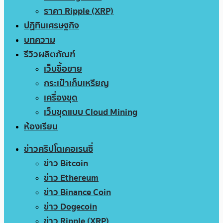
ราคา Ripple (XRP)
ปฏิทินเศรษฐกิจ
บทความ
รีวิวผลิตภัณฑ์
เว็บซื้อขาย
กระเป๋าเก็บเหรียญ
เครื่องขุด
เว็บขุดแบบ Cloud Mining
ห้องเรียน
ข่าวคริปโตเคอเรนซี่
ข่าว Bitcoin
ข่าว Ethereum
ข่าว Binance Coin
ข่าว Dogecoin
ข่าว Ripple (XRP)