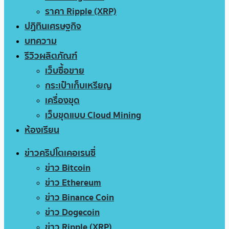
ราคา Ripple (XRP)
ปฏิทินเศรษฐกิจ
บทความ
รีวิวผลิตภัณฑ์
เว็บซื้อขาย
กระเป๋าเก็บเหรียญ
เครื่องขุด
เว็บขุดแบบ Cloud Mining
ห้องเรียน
ข่าวคริปโตเคอเรนซี่
ข่าว Bitcoin
ข่าว Ethereum
ข่าว Binance Coin
ข่าว Dogecoin
ข่าว Ripple (XRP)