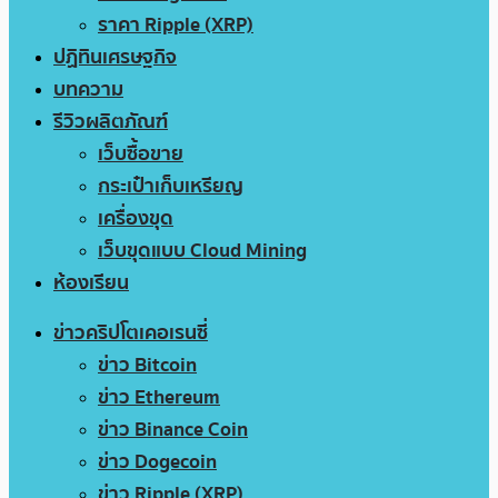
ราคา Ripple (XRP)
ปฏิทินเศรษฐกิจ
บทความ
รีวิวผลิตภัณฑ์
เว็บซื้อขาย
กระเป๋าเก็บเหรียญ
เครื่องขุด
เว็บขุดแบบ Cloud Mining
ห้องเรียน
ข่าวคริปโตเคอเรนซี่
ข่าว Bitcoin
ข่าว Ethereum
ข่าว Binance Coin
ข่าว Dogecoin
ข่าว Ripple (XRP)