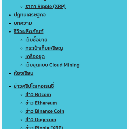
ราคา Ripple (XRP)
ปฏิทินเศรษฐกิจ
บทความ
รีวิวผลิตภัณฑ์
เว็บซื้อขาย
กระเป๋าเก็บเหรียญ
เครื่องขุด
เว็บขุดแบบ Cloud Mining
ห้องเรียน
ข่าวคริปโตเคอเรนซี่
ข่าว Bitcoin
ข่าว Ethereum
ข่าว Binance Coin
ข่าว Dogecoin
ข่าว Ripple (XRP)