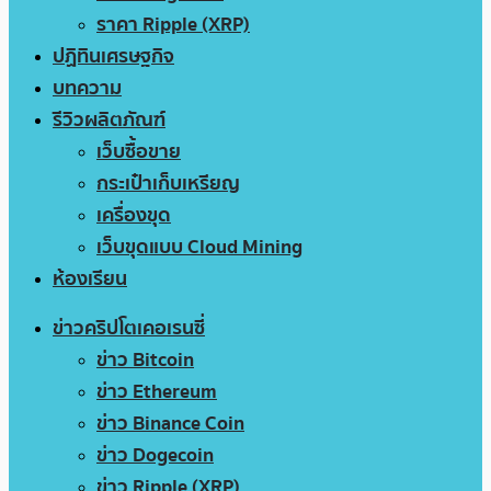
ราคา Ripple (XRP)
ปฏิทินเศรษฐกิจ
บทความ
รีวิวผลิตภัณฑ์
เว็บซื้อขาย
กระเป๋าเก็บเหรียญ
เครื่องขุด
เว็บขุดแบบ Cloud Mining
ห้องเรียน
ข่าวคริปโตเคอเรนซี่
ข่าว Bitcoin
ข่าว Ethereum
ข่าว Binance Coin
ข่าว Dogecoin
ข่าว Ripple (XRP)