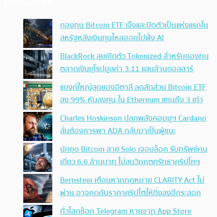
ประเด็นล่าสุด
กองทุน Bitcoin ETF เจ๊งและปิดตัวเป็นแห่งแรกใน
สหรัฐหลังเงินทุนไหลออกไปฝั่ง AI
BlackRock ลุยเปิดตัว Tokenized สำหรับกองทุน
ตลาดเงินยุโรปมูลค่า 3.11 แสนล้านดอลลาร์
แบงก์ใหญ่สุดของอิตาลี ลดสัดส่วน Bitcoin ETF
ลง 99% หันลงทุน ใน Ethereum แทนถึง 3 เท่า
Charles Hoskinson ปลุกพลังคอมมูฯ Cardano
ลั่นต้องการพา ADA กลับมาเป็นผู้ชนะ
นักขุด Bitcoin สาย Solo เจอบล็อก รับทรัพย์คน
เดียว 6.6 ล้านบาท ไม่สนวิกฤตศรัทธาคริปโทฯ
Bernstein เตือนหากกฎหมาย CLARITY Act ไม่
ผ่าน อาจกดดันราคาคริปโตให้ดิ่งลงอีกระลอก
ทั่วโลกช็อก Telegram หายจาก App Store