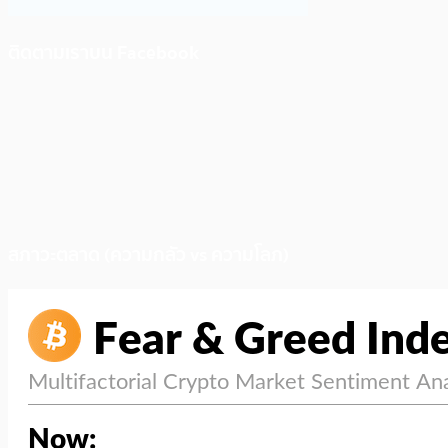
ติดตามเราบน Facebook
สภาวะตลาด (ความกลัว vs ความโลภ)