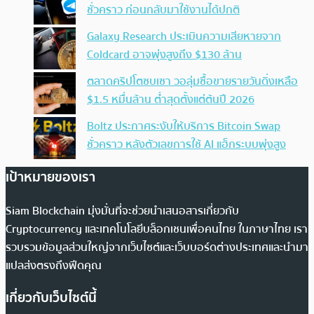
ชั่วคราว ก่อนกลับมาใช้งานได้ปกติ
Galaxy Research ประเมินความเสียหายจาก
Coldcard อาจพุ่งสูงถึง $130 ล้าน
ตลาดคริปโตซบเซา วอลุ่มซื้อขายรายวันดิ่งเหลือ
$1.5 หมื่นล้าน ต่ำสุดตั้งแต่ต้นปี 2026
Boltz ประกาศระงับให้บริการ Bitcoin Swap
ชั่วคราว หลังตัวเลขการใช้ AI แฮ็กระบบพุ่งสูง
เป้าหมายของเรา
Siam Blockchain มุ่งมั่นที่จะช่วยนำเสนอสารเกี่ยวกับ
Cryptocurrency และเทคโนโลยีบล็อกเชนเพื่อคนไทย ในภาษาไทย เรา
รวบรวมข้อมูลส่วนใหญ่จากเว็บไซต์และเว็บบอร์ดต่างประเทศและนำมา
แปลส่งตรงถึงฟีดคุณ
เกี่ยวกับเว็บไซต์นี้