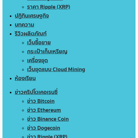
ราคา Ripple (XRP)
ปฏิทินเศรษฐกิจ
บทความ
รีวิวผลิตภัณฑ์
เว็บซื้อขาย
กระเป๋าเก็บเหรียญ
เครื่องขุด
เว็บขุดแบบ Cloud Mining
ห้องเรียน
ข่าวคริปโตเคอเรนซี่
ข่าว Bitcoin
ข่าว Ethereum
ข่าว Binance Coin
ข่าว Dogecoin
ข่าว Ripple (XRP)