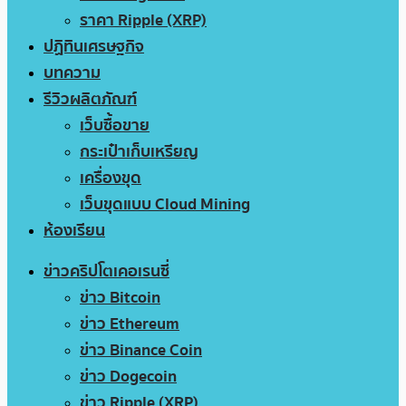
ราคา Ripple (XRP)
ปฏิทินเศรษฐกิจ
บทความ
รีวิวผลิตภัณฑ์
เว็บซื้อขาย
กระเป๋าเก็บเหรียญ
เครื่องขุด
เว็บขุดแบบ Cloud Mining
ห้องเรียน
ข่าวคริปโตเคอเรนซี่
ข่าว Bitcoin
ข่าว Ethereum
ข่าว Binance Coin
ข่าว Dogecoin
ข่าว Ripple (XRP)