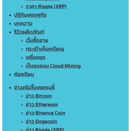
ราคา Ripple (XRP)
ปฏิทินเศรษฐกิจ
บทความ
รีวิวผลิตภัณฑ์
เว็บซื้อขาย
กระเป๋าเก็บเหรียญ
เครื่องขุด
เว็บขุดแบบ Cloud Mining
ห้องเรียน
ข่าวคริปโตเคอเรนซี่
ข่าว Bitcoin
ข่าว Ethereum
ข่าว Binance Coin
ข่าว Dogecoin
ข่าว Ripple (XRP)