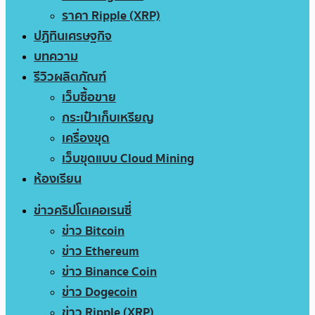
ราคา Ripple (XRP)
ปฏิทินเศรษฐกิจ
บทความ
รีวิวผลิตภัณฑ์
เว็บซื้อขาย
กระเป๋าเก็บเหรียญ
เครื่องขุด
เว็บขุดแบบ Cloud Mining
ห้องเรียน
ข่าวคริปโตเคอเรนซี่
ข่าว Bitcoin
ข่าว Ethereum
ข่าว Binance Coin
ข่าว Dogecoin
ข่าว Ripple (XRP)