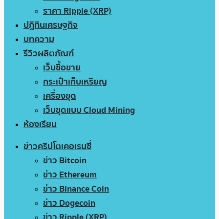
ราคา Ripple (XRP)
ปฏิทินเศรษฐกิจ
บทความ
รีวิวผลิตภัณฑ์
เว็บซื้อขาย
กระเป๋าเก็บเหรียญ
เครื่องขุด
เว็บขุดแบบ Cloud Mining
ห้องเรียน
ข่าวคริปโตเคอเรนซี่
ข่าว Bitcoin
ข่าว Ethereum
ข่าว Binance Coin
ข่าว Dogecoin
ข่าว Ripple (XRP)