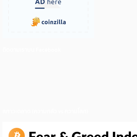
ติดตามเราบน Facebook
สภาวะตลาด (ความกลัว vs ความโลภ)