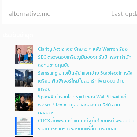
ประเด็นล่าสุด
Clarity Act อาจชะงักยาว ๆ หลัง Warren ร้อง
SEC ตรวจสอบเหรียญมีมของทรัมป์ เพราะทำนัก
ลงทุนขาดทุนยับ
Samsung อาจเป็นผู้นำแจกจ่าย Stablecoin หลัง
เตรียมเพิ่มฟีเจอร์ใหม่ในสมาร์ทโฟน 800 ล้าน
เครื่อง
SpaceX ทำรายได้ทะลุเป้าของ Wall Street แต่
พอร์ต Bitcoin มีมูลค่าลดลงกว่า 540 ล้าน
ดอลลาร์
CLICX ลั่นพร้อมดำเนินคดีผู้ตั้งใจบิดหนี้ พร้อมปิด
รับสมัครชั่วคราวหลังคนแห่ยื่นจนระบบล้น