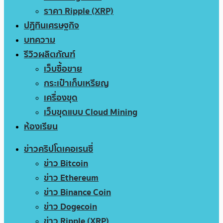
ราคา Ripple (XRP)
ปฏิทินเศรษฐกิจ
บทความ
รีวิวผลิตภัณฑ์
เว็บซื้อขาย
กระเป๋าเก็บเหรียญ
เครื่องขุด
เว็บขุดแบบ Cloud Mining
ห้องเรียน
ข่าวคริปโตเคอเรนซี่
ข่าว Bitcoin
ข่าว Ethereum
ข่าว Binance Coin
ข่าว Dogecoin
ข่าว Ripple (XRP)