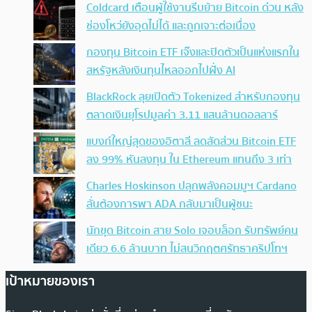
Coldcard เตือนผู้ใช้งานรีบย้าย Bitcoin ด่วน หลัง
ช่องโหว่ยังอุดไม่ได้ และถูกเจาะต่อเนื่อง
กองทุน Bitcoin ETF เจ๊งและปิดตัวเป็นแห่งแรกใน
สหรัฐหลังเงินทุนไหลออกไปฝั่ง AI
BlackRock ลุยเปิดตัว Tokenized สำหรับกองทุน
ตลาดเงินยุโรปมูลค่า 3.11 แสนล้านดอลลาร์
แบงก์ใหญ่สุดของอิตาลี ลดสัดส่วน Bitcoin ETF
ลง 99% หันลงทุน ใน Ethereum แทนถึง 3 เท่า
Charles Hoskinson ปลุกพลังคอมมูฯ Cardano
ลั่นต้องการพา ADA กลับมาเป็นผู้ชนะ
นักขุด Bitcoin สาย Solo เจอบล็อก รับทรัพย์คน
เดียว 6.6 ล้านบาท ไม่สนวิกฤตศรัทธาคริปโทฯ
เป้าหมายของเรา