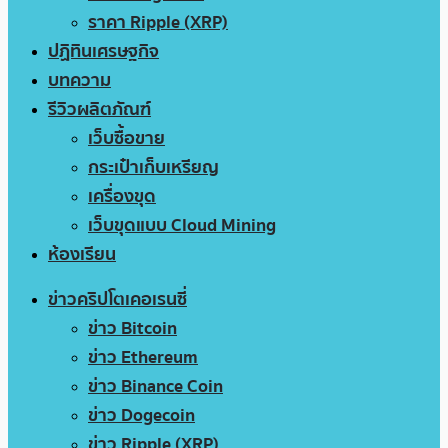
ราคา Ripple (XRP)
ปฏิทินเศรษฐกิจ
บทความ
รีวิวผลิตภัณฑ์
เว็บซื้อขาย
กระเป๋าเก็บเหรียญ
เครื่องขุด
เว็บขุดแบบ Cloud Mining
ห้องเรียน
ข่าวคริปโตเคอเรนซี่
ข่าว Bitcoin
ข่าว Ethereum
ข่าว Binance Coin
ข่าว Dogecoin
ข่าว Ripple (XRP)