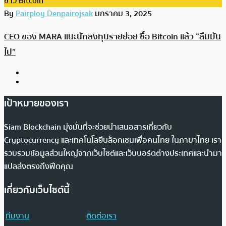
ข่าว Bitcoin
By
Pairploy Denpairojsak
มกราคม 3, 2025
CEO ของ MARA แนะนักลงทุนรายย่อย ซื้อ Bitcoin แล้ว “ลืมมัน
ไป”
เป้าหมายของเรา
Siam Blockchain มุ่งมั่นที่จะช่วยนำเสนอสารเกี่ยวกับ
Cryptocurrency และเทคโนโลยีบล็อกเชนเพื่อคนไทย ในภาษาไทย เรา
รวบรวมข้อมูลส่วนใหญ่จากเว็บไซต์และเว็บบอร์ดต่างประเทศและนำมา
แปลส่งตรงถึงฟีดคุณ
เกี่ยวกับเว็บไซต์นี้
ทีมงาน
ติดต่อเรา